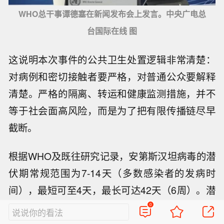
WHO总干事谭德塞在新闻发布会上发言。中央广电总
台国际在线 图
这说明本次事件的公共卫生处置逻辑非常清楚：
对病例和密切接触者要严格，对普通公众要解释
清楚。严格的隔离、转运和健康监测措施，并不
等于社会面高风险，而是为了把有限传播链尽早
截断。
根据WHO及既往研究记录，安第斯汉坦病毒的潜
伏期常规范围为7-14天（多数感染者的发病时
间），最短可至4天，最长可达42天（6周）。潜
伏期长短与感染剂量、个体免疫力相关，低剂量
0
说说你的看法
暴露或免疫力较强者潜伏期可能延长。
正是基于